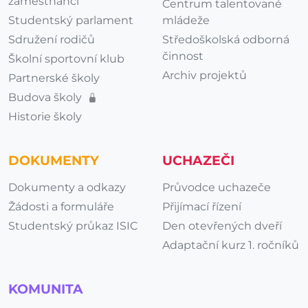
zaměstnanci
Centrum talentované
Studentský parlament
mládeže
Sdružení rodičů
Středoškolská odborná
činnost
Školní sportovní klub
Archiv projektů
Partnerské školy
Budova školy
Historie školy
DOKUMENTY
UCHAZEČI
Dokumenty a odkazy
Průvodce uchazeče
Žádosti a formuláře
Přijímací řízení
Studentský průkaz ISIC
Den otevřených dveří
Adaptační kurz 1. ročníků
KOMUNITA