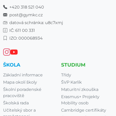
+420 318 521 040
post@gymkc.cz
datová schránka: u8c7xmj
IČ: 611 00 331
IZO: 000068934
ŠKOLA
STUDIUM
Základní informace
Třídy
Mapa okolí školy
ŠVP Karlík
Školní poradenské
Maturitní zkouška
pracoviště
Erasmus+ Projekty
Školská rada
Mobility osob
Učitelský sbor a
Cambridge certifikáty