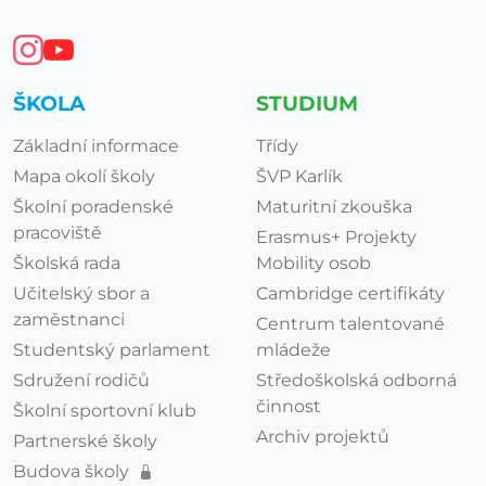
ŠKOLA
STUDIUM
Základní informace
Třídy
Mapa okolí školy
ŠVP Karlík
Školní poradenské
Maturitní zkouška
pracoviště
Erasmus+ Projekty
Školská rada
Mobility osob
Učitelský sbor a
Cambridge certifikáty
zaměstnanci
Centrum talentované
Studentský parlament
mládeže
Sdružení rodičů
Středoškolská odborná
činnost
Školní sportovní klub
Archiv projektů
Partnerské školy
Budova školy