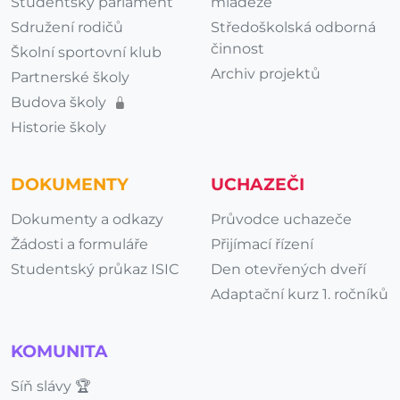
Studentský parlament
mládeže
Sdružení rodičů
Středoškolská odborná
činnost
Školní sportovní klub
Archiv projektů
Partnerské školy
Budova školy
Historie školy
DOKUMENTY
UCHAZEČI
Dokumenty a odkazy
Průvodce uchazeče
Žádosti a formuláře
Přijímací řízení
Studentský průkaz ISIC
Den otevřených dveří
Adaptační kurz 1. ročníků
KOMUNITA
Síň slávy 🏆