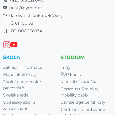
+420 318 521 040
post@gymkc.cz
datová schránka: u8c7xmj
IČ: 611 00 331
IZO: 000068934
ŠKOLA
STUDIUM
Základní informace
Třídy
Mapa okolí školy
ŠVP Karlík
Školní poradenské
Maturitní zkouška
pracoviště
Erasmus+ Projekty
Školská rada
Mobility osob
Učitelský sbor a
Cambridge certifikáty
zaměstnanci
Centrum talentované