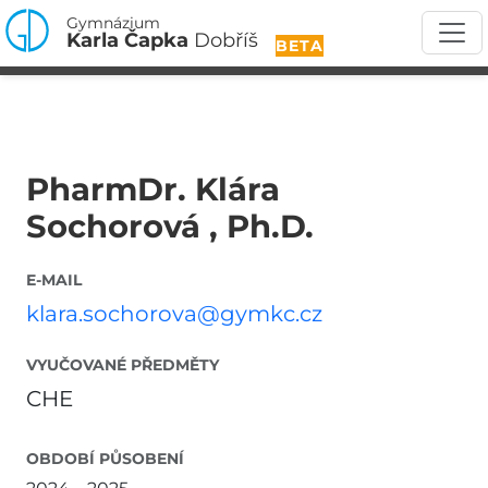
Gymnázium
Karla Čapka
Dobříš
BETA
PharmDr. Klára
Sochorová , Ph.D.
E-MAIL
klara.sochorova@gymkc.cz
VYUČOVANÉ PŘEDMĚTY
CHE
OBDOBÍ PŮSOBENÍ