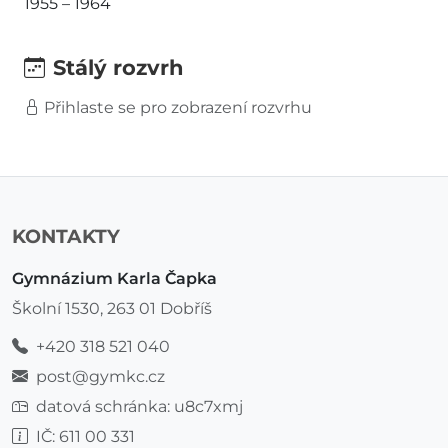
1955 – 1964
Stálý rozvrh
Přihlaste se pro zobrazení rozvrhu
KONTAKTY
Gymnázium Karla Čapka
Školní 1530, 263 01 Dobříš
+420 318 521 040
post@gymkc.cz
datová schránka: u8c7xmj
IČ: 611 00 331