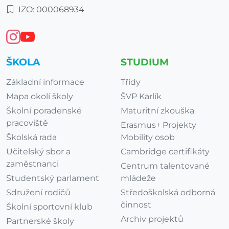
IZO: 000068934
ŠKOLA
STUDIUM
Základní informace
Třídy
Mapa okolí školy
ŠVP Karlík
Školní poradenské
Maturitní zkouška
pracoviště
Erasmus+ Projekty
Školská rada
Mobility osob
Učitelský sbor a
Cambridge certifikáty
zaměstnanci
Centrum talentované
Studentský parlament
mládeže
Sdružení rodičů
Středoškolská odborná
činnost
Školní sportovní klub
Archiv projektů
Partnerské školy