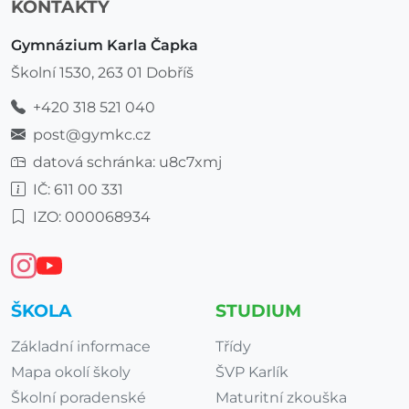
KONTAKTY
Gymnázium Karla Čapka
Školní 1530, 263 01 Dobříš
+420 318 521 040
post@gymkc.cz
datová schránka: u8c7xmj
IČ: 611 00 331
IZO: 000068934
ŠKOLA
STUDIUM
Základní informace
Třídy
Mapa okolí školy
ŠVP Karlík
Školní poradenské
Maturitní zkouška