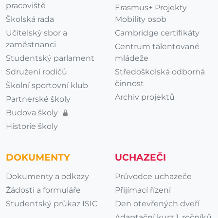
pracoviště
Erasmus+ Projekty
Školská rada
Mobility osob
Učitelský sbor a
Cambridge certifikáty
zaměstnanci
Centrum talentované
Studentský parlament
mládeže
Sdružení rodičů
Středoškolská odborná
činnost
Školní sportovní klub
Archiv projektů
Partnerské školy
Budova školy
Historie školy
DOKUMENTY
UCHAZEČI
Dokumenty a odkazy
Průvodce uchazeče
Žádosti a formuláře
Přijímací řízení
Studentský průkaz ISIC
Den otevřených dveří
Adaptační kurz 1. ročníků