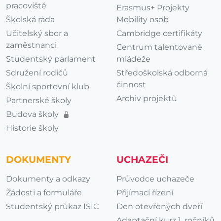
pracoviště
Erasmus+ Projekty
Školská rada
Mobility osob
Učitelský sbor a
Cambridge certifikáty
zaměstnanci
Centrum talentované
Studentský parlament
mládeže
Sdružení rodičů
Středoškolská odborná
činnost
Školní sportovní klub
Archiv projektů
Partnerské školy
Budova školy
Historie školy
DOKUMENTY
UCHAZEČI
Dokumenty a odkazy
Průvodce uchazeče
Žádosti a formuláře
Přijímací řízení
Studentský průkaz ISIC
Den otevřených dveří
Adaptační kurz 1. ročníků