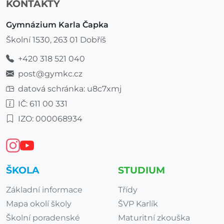
KONTAKTY
Gymnázium Karla Čapka
Školní 1530, 263 01 Dobříš
+420 318 521 040
post@gymkc.cz
datová schránka: u8c7xmj
IČ: 611 00 331
IZO: 000068934
ŠKOLA
STUDIUM
Základní informace
Třídy
Mapa okolí školy
ŠVP Karlík
Školní poradenské
Maturitní zkouška