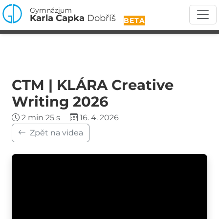
Gymnázium
Karla Čapka
Dobříš
BETA
CTM | KLÁRA Creative
Writing 2026
2 min 25 s
16. 4. 2026
Zpět na videa