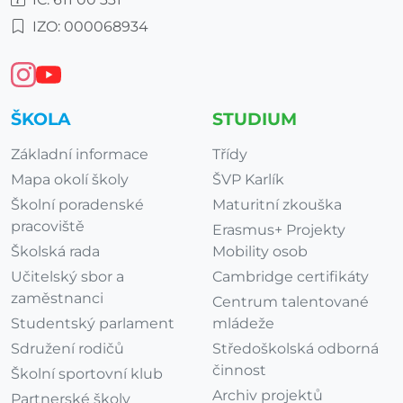
IZO: 000068934
ŠKOLA
STUDIUM
Základní informace
Třídy
Mapa okolí školy
ŠVP Karlík
Školní poradenské
Maturitní zkouška
pracoviště
Erasmus+ Projekty
Školská rada
Mobility osob
Učitelský sbor a
Cambridge certifikáty
zaměstnanci
Centrum talentované
Studentský parlament
mládeže
Sdružení rodičů
Středoškolská odborná
činnost
Školní sportovní klub
Archiv projektů
Partnerské školy