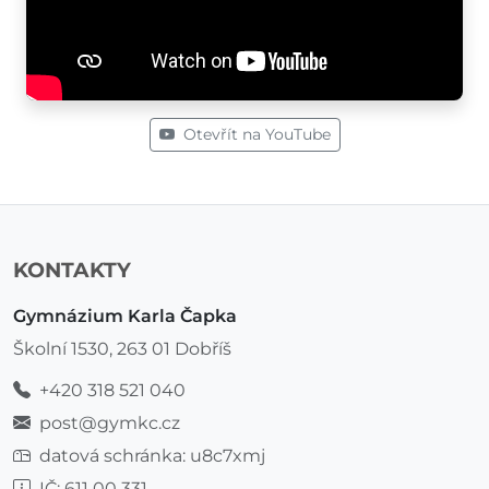
Otevřít na YouTube
KONTAKTY
Gymnázium Karla Čapka
Školní 1530, 263 01 Dobříš
+420 318 521 040
post@gymkc.cz
datová schránka: u8c7xmj
IČ: 611 00 331