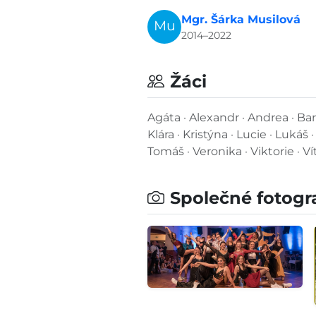
Mgr. Šárka Musilová
Mu
2014–2022
Žáci
Agáta · Alexandr · Andrea · Barbora
Klára · Kristýna · Lucie · Lukáš
Tomáš · Veronika · Viktorie · Ví
Společné fotogr