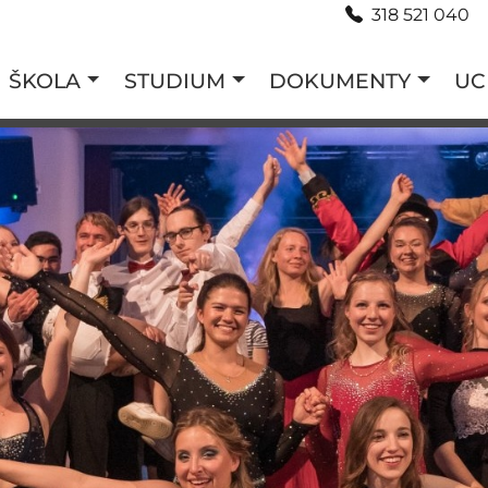
318 521 040
ŠKOLA
STUDIUM
DOKUMENTY
UC