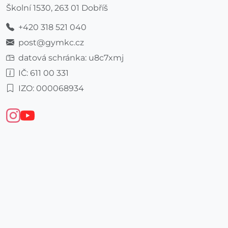
Školní 1530, 263 01 Dobříš
+420 318 521 040
post@gymkc.cz
datová schránka: u8c7xmj
IČ: 611 00 331
IZO: 000068934