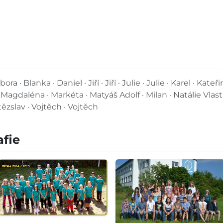
 · Blanka · Daniel · Jiří · Jiří · Julie · Julie · Karel · Kateřin
 · Magdaléna · Markéta · Matyáš Adolf · Milan · Natálie Vlasta
tězslav · Vojtěch · Vojtěch
afie