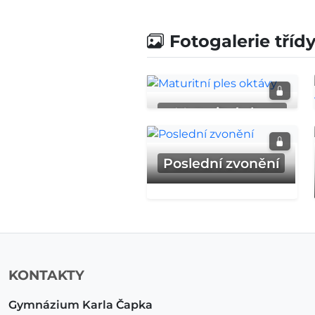
Fotogalerie tříd
Maturitní ples
oktávy
Poslední zvonění
KONTAKTY
Gymnázium Karla Čapka