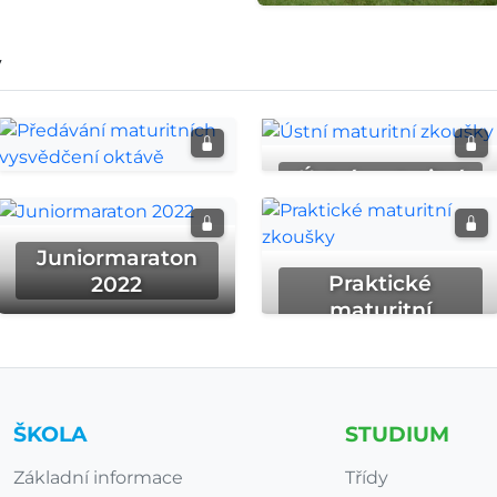
y
Ústní maturitní
Předávání
zkoušky
maturitních
vysvědčení
Juniormaraton
oktávě
Praktické
2022
maturitní
zkoušky
ŠKOLA
STUDIUM
Základní informace
Třídy