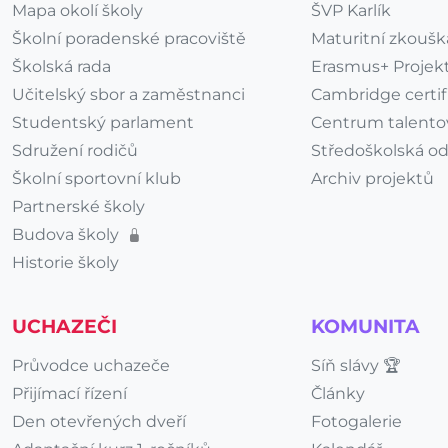
Mapa okolí školy
ŠVP Karlík
Školní poradenské pracoviště
Maturitní zkoušk
Školská rada
Erasmus+ Projekt
Učitelský sbor a zaměstnanci
Cambridge certif
Studentský parlament
Centrum talento
Sdružení rodičů
Středoškolská o
Školní sportovní klub
Archiv projektů
Partnerské školy
Budova školy
Historie školy
UCHAZEČI
KOMUNITA
Průvodce uchazeče
Síň slávy 🏆
Přijímací řízení
Články
Den otevřených dveří
Fotogalerie