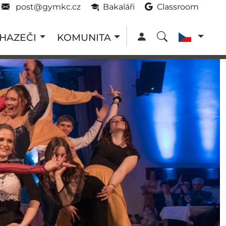
post@gymkc.cz
Bakaláři
Classroom
HAZEČI
KOMUNITA