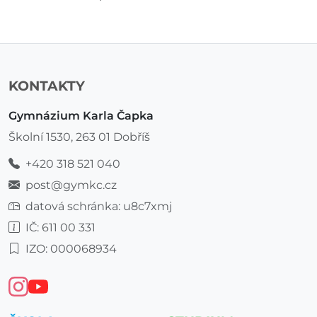
KONTAKTY
Gymnázium Karla Čapka
Školní 1530, 263 01 Dobříš
+420 318 521 040
post@gymkc.cz
datová schránka: u8c7xmj
IČ: 611 00 331
IZO: 000068934