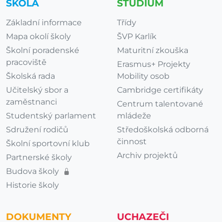
ŠKOLA
STUDIUM
Základní informace
Třídy
Mapa okolí školy
ŠVP Karlík
Školní poradenské
Maturitní zkouška
pracoviště
Erasmus+ Projekty
Školská rada
Mobility osob
Učitelský sbor a
Cambridge certifikáty
zaměstnanci
Centrum talentované
Studentský parlament
mládeže
Sdružení rodičů
Středoškolská odborná
činnost
Školní sportovní klub
Archiv projektů
Partnerské školy
Budova školy
Historie školy
DOKUMENTY
UCHAZEČI