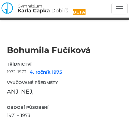
Gymnázium
Karla Čapka
Dobříš
BETA
Bohumila Fučíková
TŘÍDNICTVÍ
1972–1973
4. ročník 1975
VYUČOVANÉ PŘEDMĚTY
ANJ, NEJ,
OBDOBÍ PŮSOBENÍ
1971 – 1973