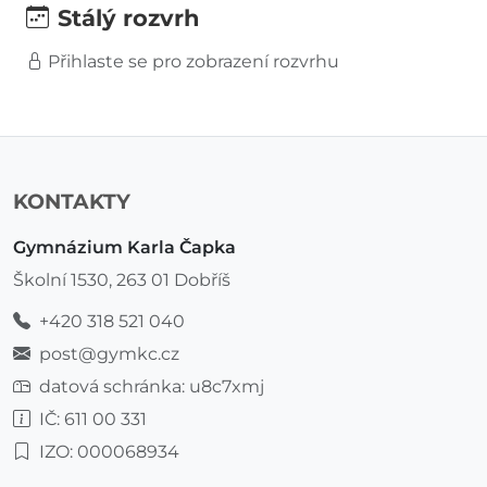
Stálý rozvrh
Přihlaste se pro zobrazení rozvrhu
KONTAKTY
Gymnázium Karla Čapka
Školní 1530, 263 01 Dobříš
+420 318 521 040
post@gymkc.cz
datová schránka: u8c7xmj
IČ: 611 00 331
IZO: 000068934