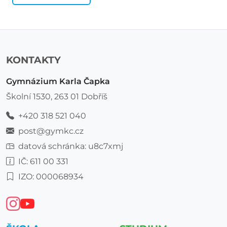
KONTAKTY
Gymnázium Karla Čapka
Školní 1530, 263 01 Dobříš
+420 318 521 040
post@gymkc.cz
datová schránka: u8c7xmj
IČ: 611 00 331
IZO: 000068934