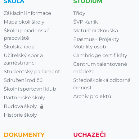
ŠKOLA
STUDIUM
Základní informace
Třídy
Mapa okolí školy
ŠVP Karlík
Školní poradenské
Maturitní zkouška
pracoviště
Erasmus+ Projekty
Školská rada
Mobility osob
Učitelský sbor a
Cambridge certifikáty
zaměstnanci
Centrum talentované
Studentský parlament
mládeže
Sdružení rodičů
Středoškolská odborná
činnost
Školní sportovní klub
Archiv projektů
Partnerské školy
Budova školy
Historie školy
DOKUMENTY
UCHAZEČI