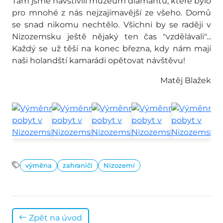
Tam jsme navštívili muzeum diamantů, které bylo
pro mnohé z nás nejzajímavější ze všeho. Domů
se snad nikomu nechtělo. Všichni by se raději v
Nizozemsku ještě nějaký ten čas "vzdělávali"...
Každý se už těší na konec března, kdy nám mají
naši holandští kamarádi opětovat návštěvu!
Matěj Blažek
výměna
zahraničí
Nizozemí
Zpět na úvod