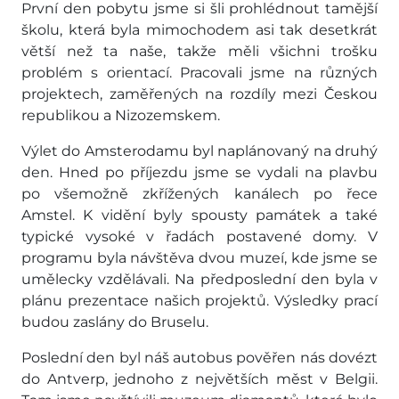
První den pobytu jsme si šli prohlédnout tamější
školu, která byla mimochodem asi tak desetkrát
větší než ta naše, takže měli všichni trošku
problém s orientací. Pracovali jsme na různých
projektech, zaměřených na rozdíly mezi Českou
republikou a Nizozemskem.
Výlet do Amsterodamu byl naplánovaný na druhý
den. Hned po příjezdu jsme se vydali na plavbu
po všemožně zkřížených kanálech po řece
Amstel. K vidění byly spousty památek a také
typické vysoké v řadách postavené domy. V
programu byla návštěva dvou muzeí, kde jsme se
umělecky vzdělávali. Na předposlední den byla v
plánu prezentace našich projektů. Výsledky prací
budou zaslány do Bruselu.
Poslední den byl náš autobus pověřen nás dovézt
do Antverp, jednoho z největších měst v Belgii.