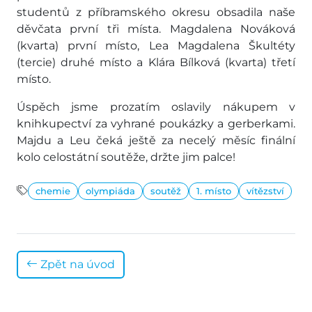
studentů z příbramského okresu obsadila naše
děvčata první tři místa. Magdalena Nováková
(kvarta) první místo, Lea Magdalena Škultéty
(tercie) druhé místo a Klára Bílková (kvarta) třetí
místo.
Úspěch jsme prozatím oslavily nákupem v
knihkupectví za vyhrané poukázky a gerberkami.
Majdu a Leu čeká ještě za necelý měsíc finální
kolo celostátní soutěže, držte jim palce!
chemie
olympiáda
soutěž
1. místo
vítězství
Zpět na úvod