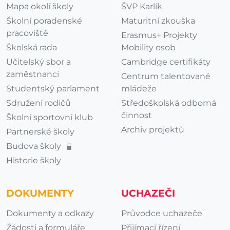
Mapa okolí školy
ŠVP Karlík
Školní poradenské
Maturitní zkouška
pracoviště
Erasmus+ Projekty
Školská rada
Mobility osob
Učitelský sbor a
Cambridge certifikáty
zaměstnanci
Centrum talentované
Studentský parlament
mládeže
Sdružení rodičů
Středoškolská odborná
činnost
Školní sportovní klub
Archiv projektů
Partnerské školy
Budova školy
Historie školy
DOKUMENTY
UCHAZEČI
Dokumenty a odkazy
Průvodce uchazeče
Žádosti a formuláře
Přijímací řízení