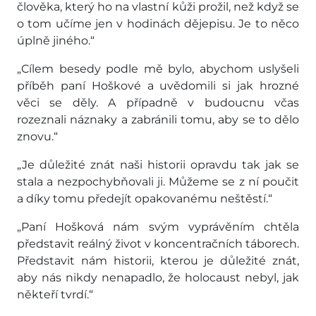
člověka, který ho na vlastní kůži prožil, než když se
o tom učíme jen v hodinách dějepisu. Je to něco
úplně jiného.“
„Cílem besedy podle mě bylo, abychom uslyšeli
příběh paní Hoškové a uvědomili si jak hrozné
věci se děly. A případně v budoucnu včas
rozeznali náznaky a zabránili tomu, aby se to dělo
znovu.“
„Je důležité znát naši historii opravdu tak jak se
stala a nezpochybňovali ji. Můžeme se z ní poučit
a díky tomu předejít opakovanému neštěstí.“
„Paní Hošková nám svým vyprávěním chtěla
představit reálný život v koncentračních táborech.
Představit nám historii, kterou je důležité znát,
aby nás nikdy nenapadlo, že holocaust nebyl, jak
někteří tvrdí.“