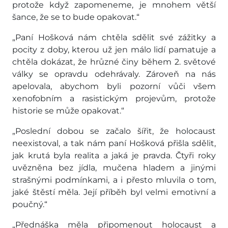
protože když zapomeneme, je mnohem větší
šance, že se to bude opakovat.“
„Paní Hošková nám chtěla sdělit své zážitky a
pocity z doby, kterou už jen málo lidí pamatuje a
chtěla dokázat, že hrůzné činy během 2. světové
války se opravdu odehrávaly. Zároveň na nás
apelovala, abychom byli pozorní vůči všem
xenofobním a rasistickým projevům, protože
historie se může opakovat.“
„Poslední dobou se začalo šířit, že holocaust
neexistoval, a tak nám paní Hošková přišla sdělit,
jak krutá byla realita a jaká je pravda. Čtyři roky
uvězněna bez jídla, mučena hladem a jinými
strašnými podmínkami, a i přesto mluvila o tom,
jaké štěstí měla. Její příběh byl velmi emotivní a
poučný.“
„Přednáška měla připomenout holocaust a