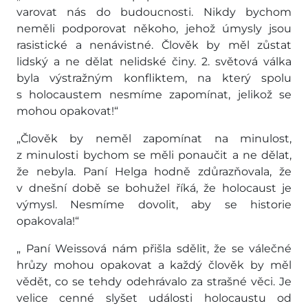
varovat nás do budoucnosti. Nikdy bychom
neměli podporovat někoho, jehož úmysly jsou
rasistické a nenávistné. Člověk by měl zůstat
lidský a ne dělat nelidské činy. 2. světová válka
byla výstražným konfliktem, na který spolu
s holocaustem nesmíme zapomínat, jelikož se
mohou opakovat!“
„Člověk by neměl zapomínat na minulost,
z minulosti bychom se měli ponaučit a ne dělat,
že nebyla. Paní Helga hodně zdůrazňovala, že
v dnešní době se bohužel říká, že holocaust je
výmysl. Nesmíme dovolit, aby se historie
opakovala!“
„ Paní Weissová nám přišla sdělit, že se válečné
hrůzy mohou opakovat a každý člověk by měl
vědět, co se tehdy odehrávalo za strašné věci. Je
velice cenné slyšet události holocaustu od