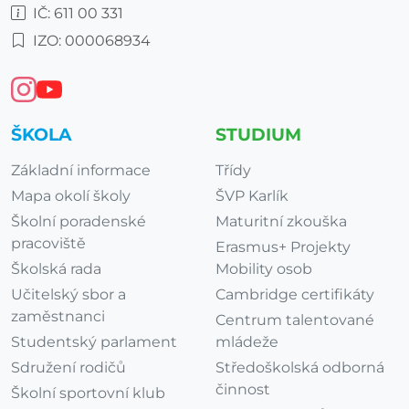
IČ: 611 00 331
IZO: 000068934
ŠKOLA
STUDIUM
Základní informace
Třídy
Mapa okolí školy
ŠVP Karlík
Školní poradenské
Maturitní zkouška
pracoviště
Erasmus+ Projekty
Školská rada
Mobility osob
Učitelský sbor a
Cambridge certifikáty
zaměstnanci
Centrum talentované
Studentský parlament
mládeže
Sdružení rodičů
Středoškolská odborná
činnost
Školní sportovní klub