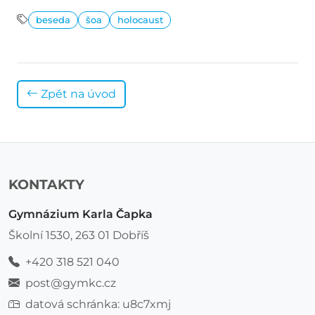
beseda
šoa
holocaust
Zpět na úvod
KONTAKTY
Gymnázium Karla Čapka
Školní 1530, 263 01 Dobříš
+420 318 521 040
post@gymkc.cz
datová schránka: u8c7xmj