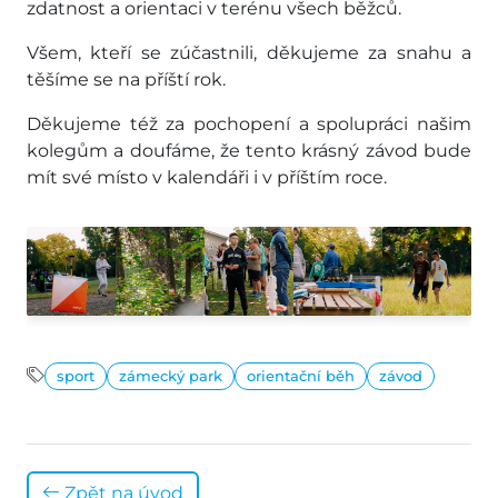
zdatnost a orientaci v terénu všech běžců.
Všem, kteří se zúčastnili, děkujeme za snahu a
těšíme se na příští rok.
Děkujeme též za pochopení a spolupráci našim
kolegům a doufáme, že tento krásný závod bude
mít své místo v kalendáři i v příštím roce.
sport
zámecký park
orientační běh
závod
Zpět na úvod