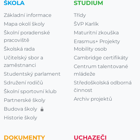
ŠKOLA
STUDIUM
Základní informace
Třídy
Mapa okolí školy
ŠVP Karlík
Školní poradenské
Maturitní zkouška
pracoviště
Erasmus+ Projekty
Školská rada
Mobility osob
Učitelský sbor a
Cambridge certifikáty
zaměstnanci
Centrum talentované
Studentský parlament
mládeže
Sdružení rodičů
Středoškolská odborná
činnost
Školní sportovní klub
Archiv projektů
Partnerské školy
Budova školy
Historie školy
DOKUMENTY
UCHAZEČI