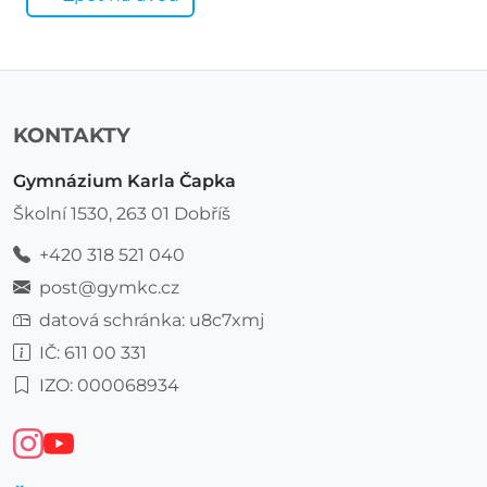
KONTAKTY
Gymnázium Karla Čapka
Školní 1530, 263 01 Dobříš
+420 318 521 040
post@gymkc.cz
datová schránka: u8c7xmj
IČ: 611 00 331
IZO: 000068934