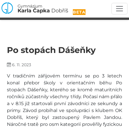
Gymnázium
Karla Čapka
Dobříš
BETA
Po stopách Dášeňky
6. 11. 2023
V tradičním zářijovém termínu se po 3 letech
konal přebor školy v orientačním běhu Po
stopách Dášeňky, kterého se kromě maturitních
ročníků zúčastnily všechny třídy. Počasí nám přálo
a v 8.15 již startovali první závodníci ze sekundy a
primy. Závod probíhal ve spolupráci s klubem OK
Dobříš, který byl zastoupený Pavlem Jandou.
Náročné tratě pro osm kategorií prověřily fyzickou