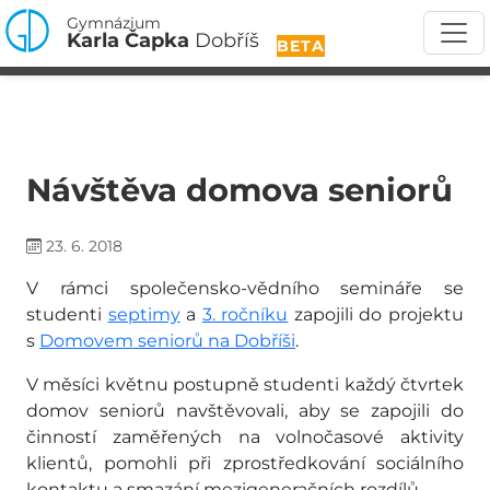
Gymnázium
Karla Čapka
Dobříš
BETA
Návštěva domova seniorů
23. 6. 2018
V rámci společensko-vědního semináře se
studenti
septimy
a
3. ročníku
zapojili do projektu
s
Domovem seniorů na Dobříši
.
V měsíci květnu postupně studenti každý čtvrtek
domov seniorů navštěvovali, aby se zapojili do
činností zaměřených na volnočasové aktivity
klientů, pomohli při zprostředkování sociálního
kontaktu a smazání mezigeneračních rozdílů.