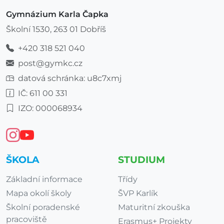
Gymnázium Karla Čapka
Školní 1530, 263 01 Dobříš
+420 318 521 040
post@gymkc.cz
datová schránka: u8c7xmj
IČ: 611 00 331
IZO: 000068934
ŠKOLA
STUDIUM
Základní informace
Třídy
Mapa okolí školy
ŠVP Karlík
Školní poradenské
Maturitní zkouška
pracoviště
Erasmus+ Projekty