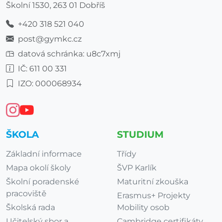
Školní 1530, 263 01 Dobříš
+420 318 521 040
post@gymkc.cz
datová schránka: u8c7xmj
IČ: 611 00 331
IZO: 000068934
ŠKOLA
STUDIUM
Základní informace
Třídy
Mapa okolí školy
ŠVP Karlík
Školní poradenské
Maturitní zkouška
pracoviště
Erasmus+ Projekty
Školská rada
Mobility osob
Učitelský sbor a
Cambridge certifikáty