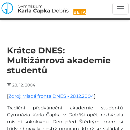
Gymnázium
Karla Čapka
Dobříš
BETA
Krátce DNES:
Multižánrová akademie
studentů
28. 12. 2004
[
Zdroj: Mladá fronta DNES - 28.12.2004
]
Tradiční předvánoční akademie studentů
Gymnázia Karla Čapka v Dobříši opět rozhýbala
místní sokolovnu. Den před Štědrým dnem si
třídy připravily pestrý program, který se skládal z