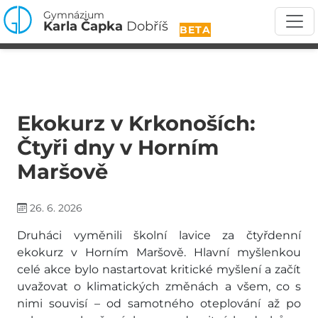
Gymnázium
Karla Čapka
Dobříš
BETA
Ekokurz v Krkonoších:
Čtyři dny v Horním
Maršově
26. 6. 2026
Druháci vyměnili školní lavice za čtyřdenní
ekokurz v Horním Maršově. Hlavní myšlenkou
celé akce bylo nastartovat kritické myšlení a začít
uvažovat o klimatických změnách a všem, co s
nimi souvisí – od samotného oteplování až po