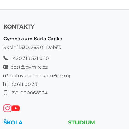
KONTAKTY
Gymnázium Karla Čapka
Školní 1530, 263 01 Dobříš
+420 318 521 040
post@gymkc.cz
datová schránka: u8c7xmj
IČ: 611 00 331
IZO: 000068934
ŠKOLA
STUDIUM