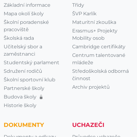
Základní informace
Třídy
Mapa okolí školy
ŠVP Karlík
Školní poradenské
Maturitní zkouška
pracoviště
Erasmus+ Projekty
Školská rada
Mobility osob
Učitelský sbor a
Cambridge certifikáty
zaměstnanci
Centrum talentované
Studentský parlament
mládeže
Sdružení rodičů
Středoškolská odborná
činnost
Školní sportovní klub
Archiv projektů
Partnerské školy
Budova školy
Historie školy
DOKUMENTY
UCHAZEČI
Dokumenty a odkazy
Průvodce uchazeče