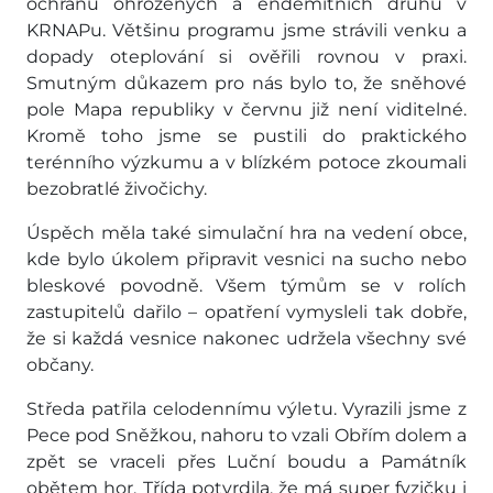
ochranu ohrožených a endemitních druhů v
KRNAPu. Většinu programu jsme strávili venku a
dopady oteplování si ověřili rovnou v praxi.
Smutným důkazem pro nás bylo to, že sněhové
pole Mapa republiky v červnu již není viditelné.
Kromě toho jsme se pustili do praktického
terénního výzkumu a v blízkém potoce zkoumali
bezobratlé živočichy.
Úspěch měla také simulační hra na vedení obce,
kde bylo úkolem připravit vesnici na sucho nebo
bleskové povodně. Všem týmům se v rolích
zastupitelů dařilo – opatření vymysleli tak dobře,
že si každá vesnice nakonec udržela všechny své
občany.
Středa patřila celodennímu výletu. Vyrazili jsme z
Pece pod Sněžkou, nahoru to vzali Obřím dolem a
zpět se vraceli přes Luční boudu a Památník
obětem hor. Třída potvrdila, že má super fyzičku i