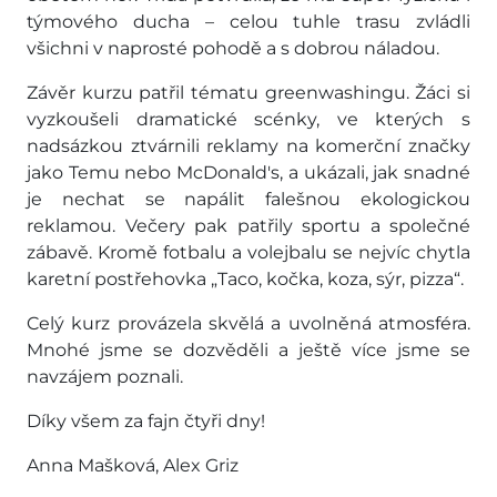
týmového ducha – celou tuhle trasu zvládli
všichni v naprosté pohodě a s dobrou náladou.
Závěr kurzu patřil tématu greenwashingu. Žáci si
vyzkoušeli dramatické scénky, ve kterých s
nadsázkou ztvárnili reklamy na komerční značky
jako Temu nebo McDonald's, a ukázali, jak snadné
je nechat se napálit falešnou ekologickou
reklamou. Večery pak patřily sportu a společné
zábavě. Kromě fotbalu a volejbalu se nejvíc chytla
karetní postřehovka „Taco, kočka, koza, sýr, pizza“.
Celý kurz provázela skvělá a uvolněná atmosféra.
Mnohé jsme se dozvěděli a ještě více jsme se
navzájem poznali.
Díky všem za fajn čtyři dny!
Anna Mašková, Alex Griz