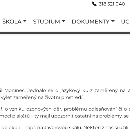
318 521 040
ŠKOLA
STUDIUM
DOKUMENTY
UC
reál Monínec. Jednalo se o jazykový kurz zaměřený na a
 výlet zaměřený na životní prostředí.
ř. o vzniku ozonových děr, problému odlesňování či o t
mocí plakátů – ty mají upozornit ostatní na problémy, se
 okolí – např. na Javorovou skálu. Někteří z nás si užil