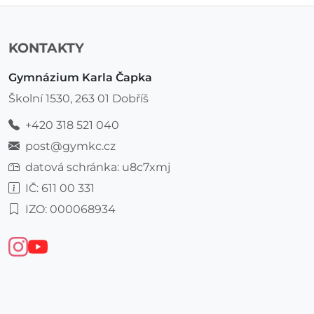
KONTAKTY
Gymnázium Karla Čapka
Školní 1530, 263 01 Dobříš
+420 318 521 040
post@gymkc.cz
datová schránka: u8c7xmj
IČ: 611 00 331
IZO: 000068934