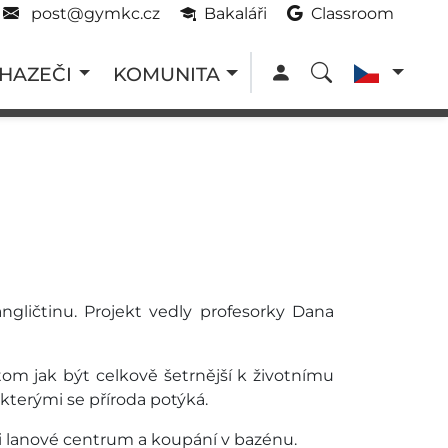
post@gymkc.cz
Bakaláři
Classroom
HAZEČI
KOMUNITA
ngličtinu. Projekt vedly profesorky Dana
om jak být celkově šetrnější k životnímu
 kterými se příroda potýká.
i i lanové centrum a koupání v bazénu.