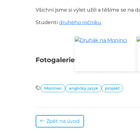
Všichni jsme si výlet užili a těšíme se na da
Studenti
druhého ročníku
Fotogalerie
Monínec
anglický jazyk
projekt
Zpět na úvod