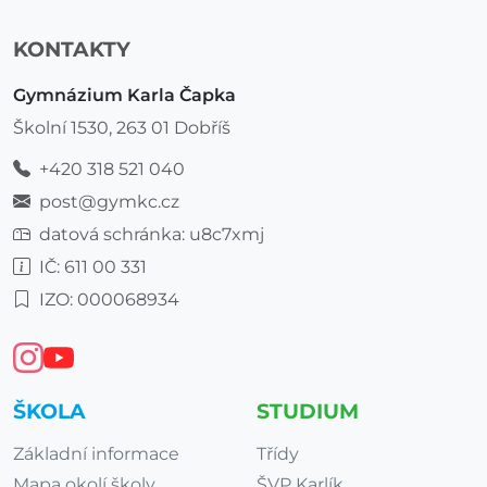
KONTAKTY
Gymnázium Karla Čapka
Školní 1530, 263 01 Dobříš
+420 318 521 040
post@gymkc.cz
datová schránka: u8c7xmj
IČ: 611 00 331
IZO: 000068934
ŠKOLA
STUDIUM
Základní informace
Třídy
Mapa okolí školy
ŠVP Karlík