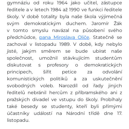
gymnáziu od roku 1964 jako učitel, zástupce
ředitele a v letech 1984 až 1990 ve funkci ředitele
školy. V době totality byla naše škola výjimečná
svým demokratickým duchem. Jaromír Žák
v tomto smyslu navázal na působení svého
předchůdce,
pana Miroslava Oliče
. Statečně se
zachoval v listopadu 1989. V době, kdy nebylo
jisté, jakým směrem se bude ubírat naše
společnost, umožnil stávkujícím studentům
diskutovat s profesory o demokratických
principech, šířit petice za odvolání
komunistických politiků a za uskutečnění
svobodných voleb. Narozdíl od řady jiných
ředitelů nebránil hercům z příbramského ani z
pražských divadel ve vstupu do školy. Probíhaly
také besedy se studenty, kteří byli přímými
účastníky událostí na Národní třídě dne 17.
listopadu.