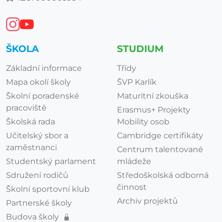
ŠKOLA
STUDIUM
Základní informace
Třídy
Mapa okolí školy
ŠVP Karlík
Školní poradenské
Maturitní zkouška
pracoviště
Erasmus+ Projekty
Školská rada
Mobility osob
Učitelský sbor a
Cambridge certifikáty
zaměstnanci
Centrum talentované
Studentský parlament
mládeže
Sdružení rodičů
Středoškolská odborná
činnost
Školní sportovní klub
Archiv projektů
Partnerské školy
Budova školy