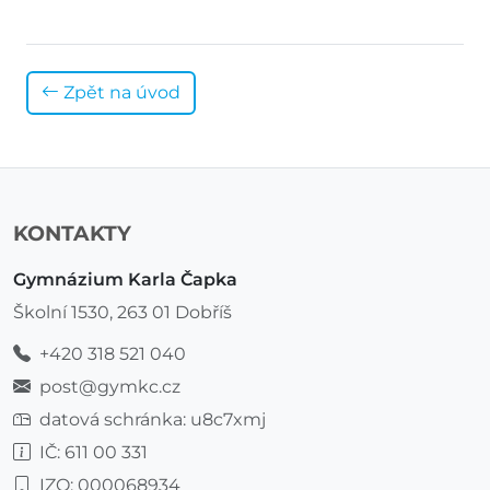
Zpět na úvod
KONTAKTY
Gymnázium Karla Čapka
Školní 1530, 263 01 Dobříš
+420 318 521 040
post@gymkc.cz
datová schránka: u8c7xmj
IČ: 611 00 331
IZO: 000068934