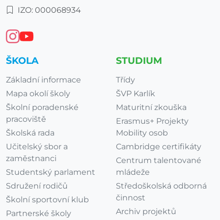
IZO: 000068934
ŠKOLA
STUDIUM
Základní informace
Třídy
Mapa okolí školy
ŠVP Karlík
Školní poradenské
Maturitní zkouška
pracoviště
Erasmus+ Projekty
Školská rada
Mobility osob
Učitelský sbor a
Cambridge certifikáty
zaměstnanci
Centrum talentované
Studentský parlament
mládeže
Sdružení rodičů
Středoškolská odborná
činnost
Školní sportovní klub
Archiv projektů
Partnerské školy