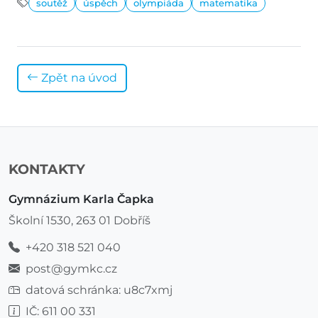
soutěž
úspěch
olympiáda
matematika
Zpět na úvod
KONTAKTY
Gymnázium Karla Čapka
Školní 1530, 263 01 Dobříš
+420 318 521 040
post@gymkc.cz
datová schránka: u8c7xmj
IČ: 611 00 331