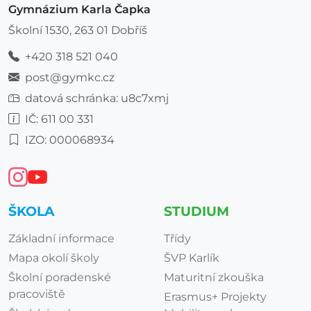
Gymnázium Karla Čapka
Školní 1530, 263 01 Dobříš
+420 318 521 040
post@gymkc.cz
datová schránka: u8c7xmj
IČ: 611 00 331
IZO: 000068934
ŠKOLA
STUDIUM
Základní informace
Třídy
Mapa okolí školy
ŠVP Karlík
Školní poradenské
Maturitní zkouška
pracoviště
Erasmus+ Projekty