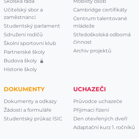
Školská rada
Mobility osob
Učitelský sbor a
Cambridge certifikáty
zaměstnanci
Centrum talentované
Studentský parlament
mládeže
Sdružení rodičů
Středoškolská odborná
činnost
Školní sportovní klub
Archiv projektů
Partnerské školy
Budova školy
Historie školy
DOKUMENTY
UCHAZEČI
Dokumenty a odkazy
Průvodce uchazeče
Žádosti a formuláře
Přijímací řízení
Studentský průkaz ISIC
Den otevřených dveří
Adaptační kurz 1. ročníků