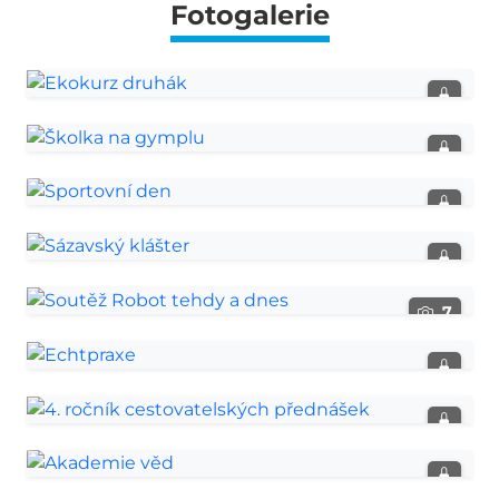
Fotogalerie
Ekokurz druhák
Školka na gymplu
Sportovní den
Sázavský klášter
7
Soutěž Robot tehdy a dnes
Echtpraxe
4. ročník cestovatelských
přednášek