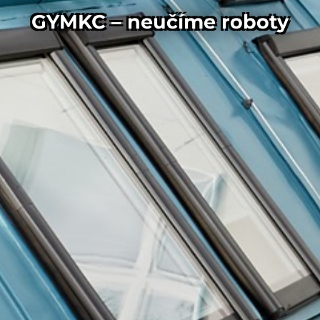
GYMKC – neučíme roboty