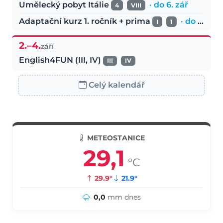
Umělecký pobyt Itálie
· do 6. zář
4
VIII
Adaptační kurz 1. ročník + prima
· do 4. zář
I
1
2.–4.
září
English4FUN (III, IV)
III
IV
Celý kalendář
METEOSTANICE
29,1
°C
29.9°
21.9°
0,0
mm dnes