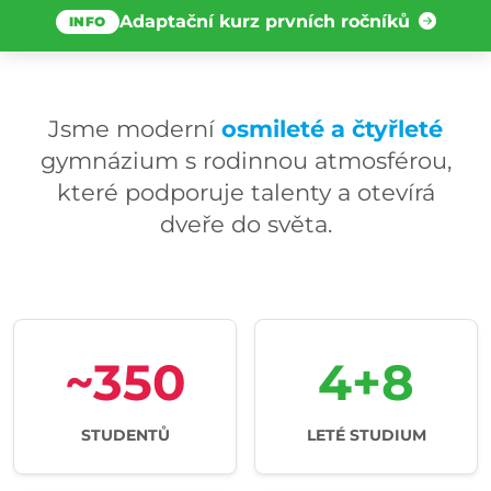
Adaptační kurz prvních ročníků
INFO
Jsme moderní
osmileté a čtyřleté
gymnázium s rodinnou atmosférou,
které podporuje talenty a otevírá
dveře do světa.
~350
4+8
STUDENTŮ
LETÉ STUDIUM