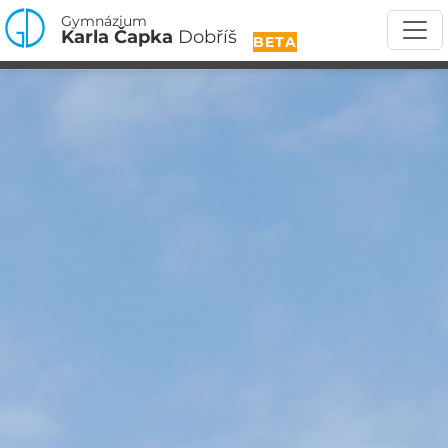
Gymnázium
Karla Čapka
Dobříš
BETA