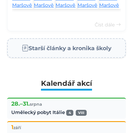
Číst dále
Starší články a kronika školy
Kalendář akcí
28.–31.
srpna
Umělecký pobyt Itálie
4
VIII
1
září